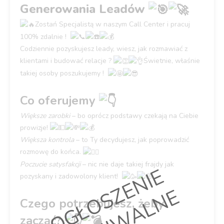
Generowania Leadów
Zostań Specjalistą w naszym Call Center i pracuj
100% zdalnie !
Codziennie pozyskujesz leady, wiesz, jak rozmawiać z
klientami i budować relacje ?
Świetnie, właśnie
takiej osoby poszukujemy !
Co oferujemy
Większe zarobki
– bo oprócz podstawy czekają na Ciebie
prowizje!
Większa kontrola
– to Ty decydujesz, jak poprowadzić
rozmowę do końca.
Poczucie satysfakcji
– nic nie daje takiej frajdy jak
O
G
Ł
O
S
Z
E
N
I
E
A
R
C
H
I
W
A
L
N
pozyskany i zadowolony klient!
Czego potrzebujesz, żeby
zacząć?