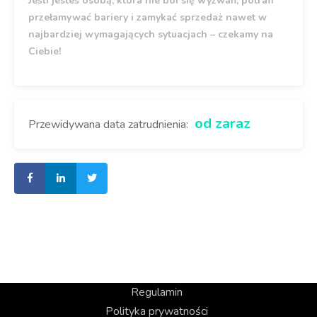
Jeśli jesteś osobą, która nie boi się wyzwań, potrafi
przełamywać bariery i zamykać sprzedaż nawet w
najbardziej wymagających sytuacjach – czekamy na
Ciebie!
od zaraz
Przewidywana data zatrudnienia:
Regulamin
Polityka prywatności