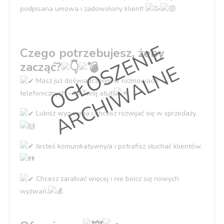
podpisana umowa i zadowolony klient!
O
G
Ł
O
S
Z
E
N
I
E
A
R
C
H
I
W
A
L
N
Czego potrzebujesz, żeby
zacząć?
E
Masz już doświadczenie w rozmowach
telefonicznych – to Twój atut!
Lubisz wyzwania i chcesz rozwijać się w sprzedaży.
Jesteś komunikatywny/a i potrafisz słuchać klientów.
Chcesz zarabiać więcej i nie boisz się nowych
wyzwań.