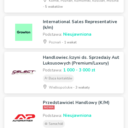
Kórnik, Poznań, Komorniki, Kościan, Mosina
-
5 wakatów
International Sales Representative
(k/m)
Nieujawniona
Podstawa:
Poznań -
1 wakat
Handlowiec /czyni ds. Sprzedaży Aut
Luksusowych (Premium/Luxury)
1 000 - 3 000 zł
Podstawa:
Baza kontaktów
Wielkopolskie -
3 wakaty
Przedstawiciel Handlowy (K/M)
NOWA
Nieujawniona
Podstawa:
Samochód