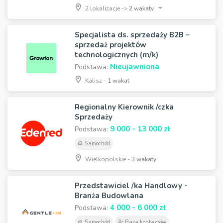
2 lokalizacje ->
2 wakaty
Specjalista ds. sprzedaży B2B –
sprzedaż projektów
technologicznych (m/k)
Nieujawniona
Podstawa:
Kalisz -
1 wakat
Regionalny Kierownik /czka
Sprzedaży
9 000 - 13 000 zł
Podstawa:
Samochód
Wielkopolskie -
3 wakaty
Przedstawiciel /ka Handlowy -
Branża Budowlana
4 000 - 6 000 zł
Podstawa:
Samochód
Baza kontaktów