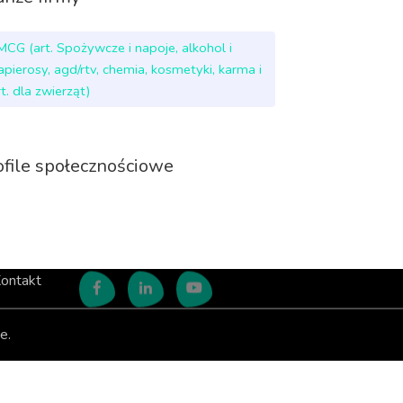
MCG (art. Spożywcze i napoje, alkohol i
apierosy, agd/rtv, chemia, kosmetyki, karma i
rt. dla zwierząt)
ofile społecznościowe
ontakt
e.