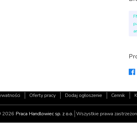
F
p
a
Pr
rywatności
Oferty pracy
Dodaj ogłoszenie
Cennik
K
 2026
Praca Handlowiec sp. z o.o.
Wszystkie prawa zastrzeżon