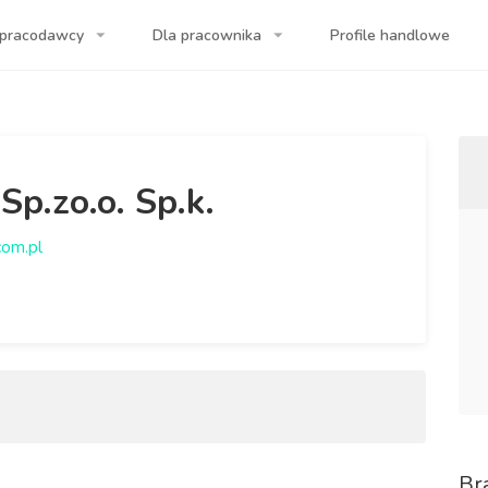
 pracodawcy
Dla pracownika
Profile handlowe
a Twojej firmy!
p.zo.o. Sp.k.
com.pl
Br