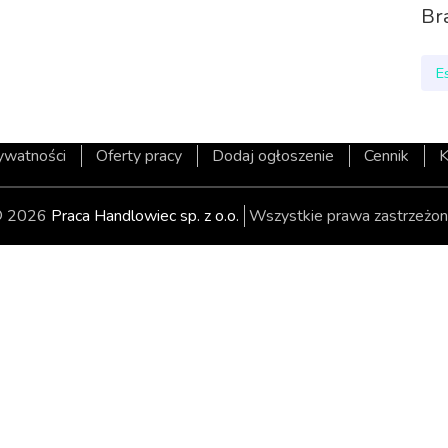
Br
E
rywatności
Oferty pracy
Dodaj ogłoszenie
Cennik
K
 2026
Praca Handlowiec sp. z o.o.
Wszystkie prawa zastrzeżon