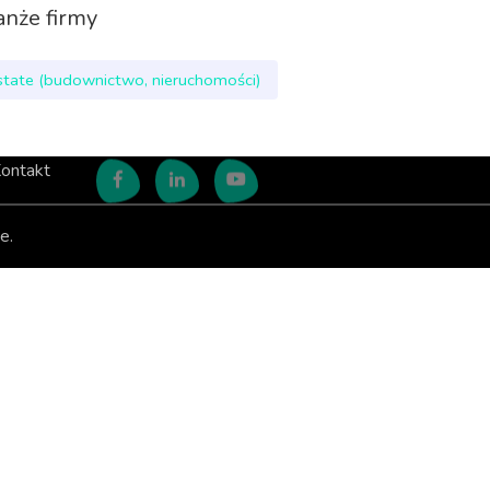
anże firmy
state (budownictwo, nieruchomości)
ontakt
e.