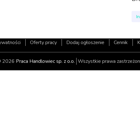
I
rywatności
Oferty pracy
Dodaj ogłoszenie
Cennik
K
 2026
Praca Handlowiec sp. z o.o.
Wszystkie prawa zastrzeżon