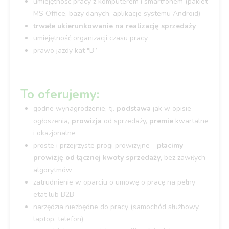
umiejętność pracy z komputerem i smartfonem (pakiet
MS Office, bazy danych, aplikacje systemu Android)
trwałe ukierunkowanie na realizację sprzedaży
umiejętność organizacji czasu pracy
prawo jazdy kat "B”
To oferujemy:
godne wynagrodzenie, tj.
podstawa
jak w opisie
ogłoszenia,
prowizja
od sprzedaży,
premie
kwartalne
i okazjonalne
proste i przejrzyste progi prowizyjne -
płacimy
prowizję od łącznej kwoty sprzedaży
, bez zawiłych
algorytmów
zatrudnienie w oparciu o umowę o pracę na pełny
etat lub B2B
narzędzia niezbędne do pracy (samochód służbowy,
laptop, telefon)