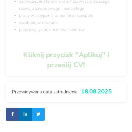
samodzielne stanowisko z możliwością dalszego
rozwoju zawodowego i osobistego
pracę w przyjaznej atmosferze i zespole
swobodę w działaniu
przyjazną grupę docelową klientów
Kliknij przycisk "Aplikuj" i
prześlij CV!
18.08.2025
Przewidywana data zatrudnienia: