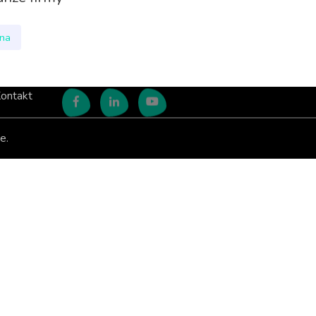
nna
ontakt
e.