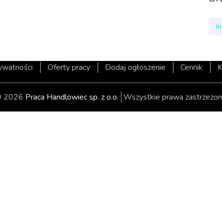
I
rywatności
Oferty pracy
Dodaj ogłoszenie
Cennik
K
 2026
Praca Handlowiec sp. z o.o.
Wszystkie prawa zastrzeżon