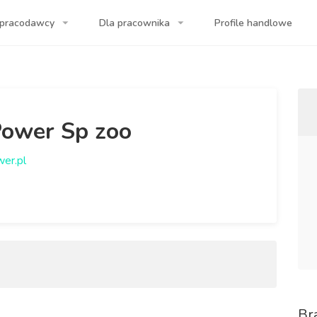
 pracodawcy
Dla pracownika
Profile handlowe
a Twojej firmy!
Power Sp zoo
wer.pl
Br