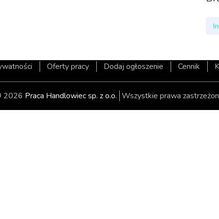
I
rywatności
Oferty pracy
Dodaj ogłoszenie
Cennik
K
 2026
Praca Handlowiec sp. z o.o.
Wszystkie prawa zastrzeżon