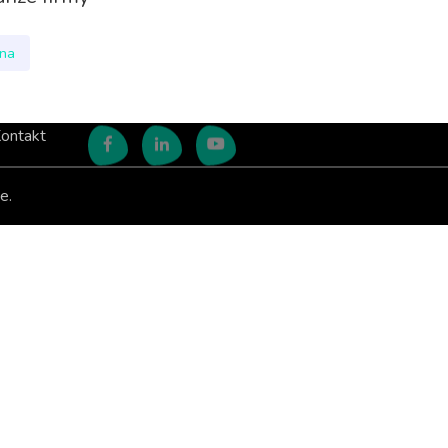
nna
ontakt
e.