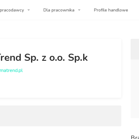
 pracodawcy
Dla pracownika
Profile handlowe
a Twojej firmy!
end Sp. z o.o. Sp.k
matrend.pl
Br