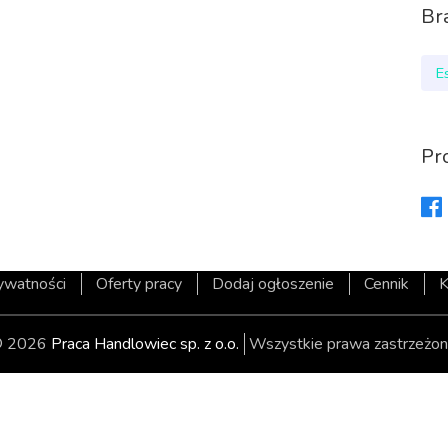
Br
E
Pr
rywatności
Oferty pracy
Dodaj ogłoszenie
Cennik
K
 2026
Praca Handlowiec sp. z o.o.
Wszystkie prawa zastrzeżon