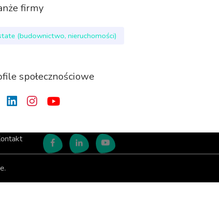
anże firmy
state (budownictwo, nieruchomości)
ofile społecznościowe
ontakt
e.