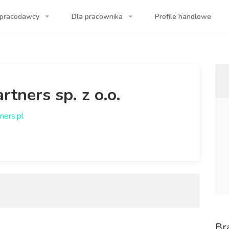
 pracodawcy
Dla pracownika
Profile handlowe
a Twojej firmy!
rtners sp. z o.o.
ners.pl
Br