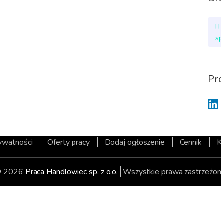
I
s
Pr
rywatności
Oferty pracy
Dodaj ogłoszenie
Cennik
K
 2026
Praca Handlowiec sp. z o.o.
Wszystkie prawa zastrzeżon