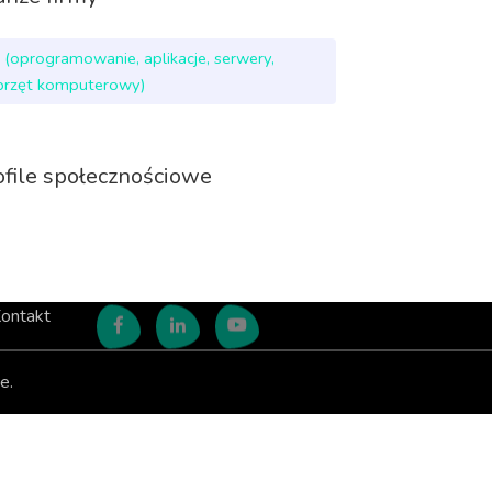
T (oprogramowanie, aplikacje, serwery,
przęt komputerowy)
ofile społecznościowe
ontakt
e.