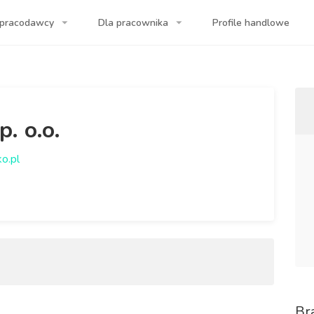
 pracodawcy
Dla pracownika
Profile handlowe
a Twojej firmy!
. o.o.
o.pl
Br