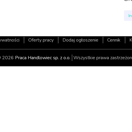
I
rywatności
Oferty pracy
Dodaj ogłoszenie
Cennik
K
 2026
Praca Handlowiec sp. z o.o.
Wszystkie prawa zastrzeżon