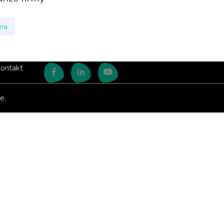
nna
ontakt
e.