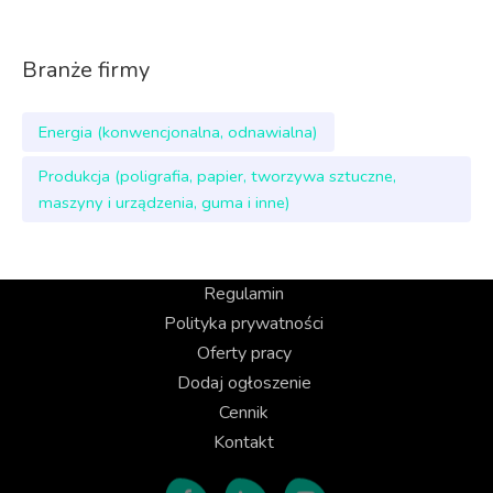
Branże firmy
Energia (konwencjonalna, odnawialna)
Produkcja (poligrafia, papier, tworzywa sztuczne,
maszyny i urządzenia, guma i inne)
Regulamin
Polityka prywatności
Oferty pracy
Dodaj ogłoszenie
Cennik
Kontakt