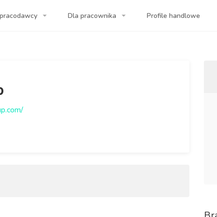
 pracodawcy
Dla pracownika
Profile handlowe
a Twojej firmy!
p
up.com/
Br