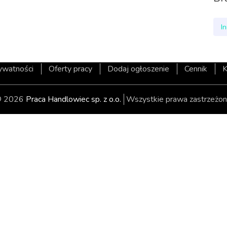
I
rywatności
Oferty pracy
Dodaj ogłoszenie
Cennik
K
 2026
Praca Handlowiec sp. z o.o.
Wszystkie prawa zastrzeżon