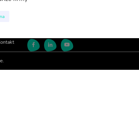
nna
ontakt
e.