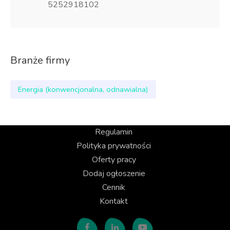
5252918102
Branże firmy
Energia (konwencjonalna, odnawialna)
Regulamin
Polityka prywatności
Oferty pracy
Dodaj ogłoszenie
Cennik
Kontakt