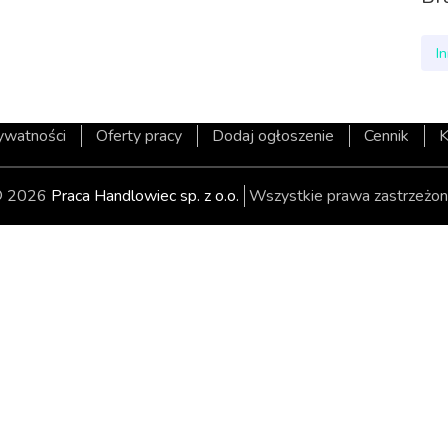
I
rywatności
Oferty pracy
Dodaj ogłoszenie
Cennik
K
 2026
Praca Handlowiec sp. z o.o.
Wszystkie prawa zastrzeżon