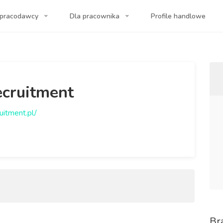
 pracodawcy
Dla pracownika
Profile handlowe
a Twojej firmy!
cruitment
uitment.pl/
Br