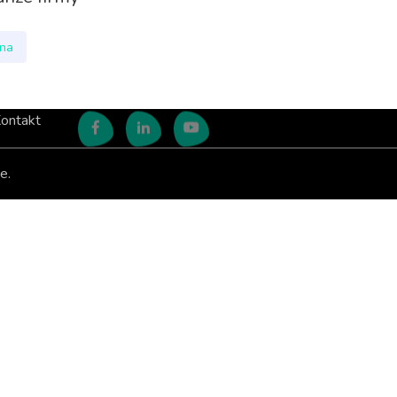
nna
ontakt
e.