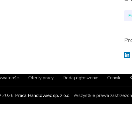
F
Pr
rywatności
Oferty pracy
Dodaj ogłoszenie
Cennik
K
 2026
Praca Handlowiec sp. z o.o.
Wszystkie prawa zastrzeżon