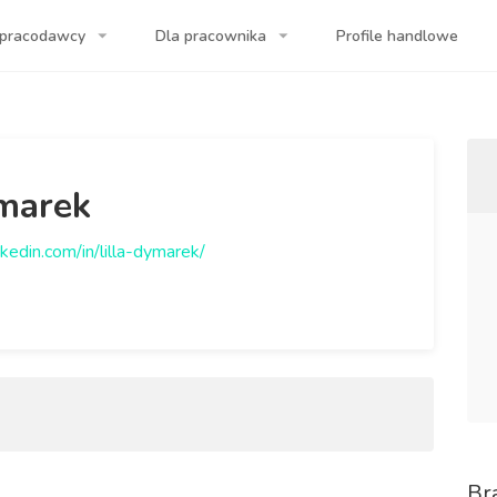
 pracodawcy
Dla pracownika
Profile handlowe
a Twojej firmy!
ymarek
kedin.com/in/lilla-dymarek/
Br