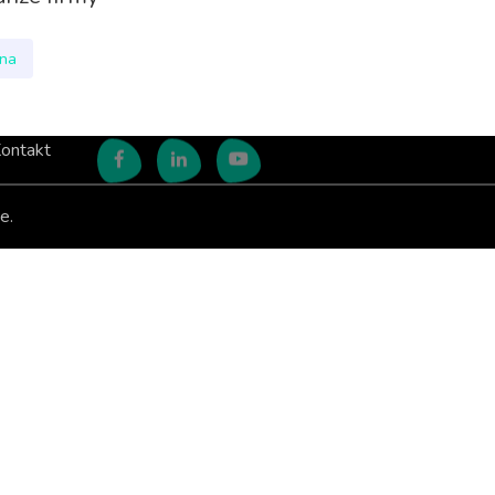
nna
ontakt
e.