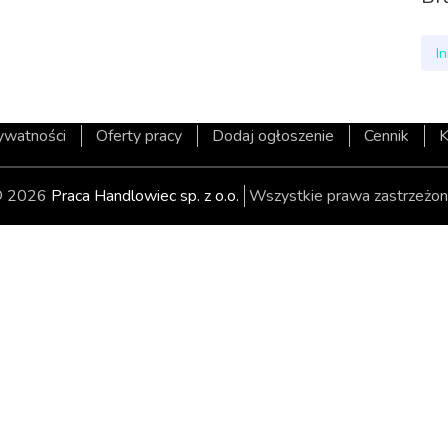
I
rywatności
Oferty pracy
Dodaj ogłoszenie
Cennik
K
 2026
Praca Handlowiec sp. z o.o.
Wszystkie prawa zastrzeżon