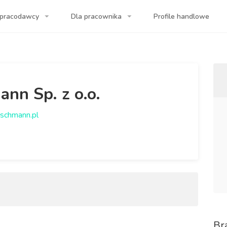
 pracodawcy
Dla pracownika
Profile handlowe
a Twojej firmy!
nn Sp. z o.o.
schmann.pl
Br