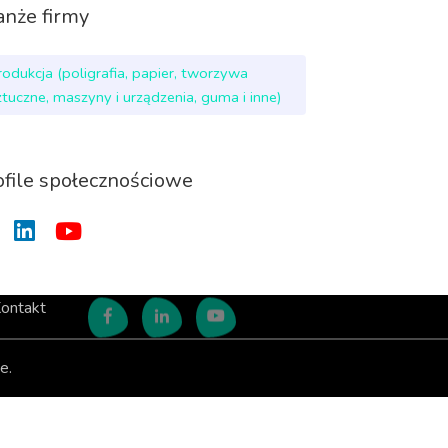
anże firmy
rodukcja (poligrafia, papier, tworzywa
ztuczne, maszyny i urządzenia, guma i inne)
ofile społecznościowe
ontakt
e.