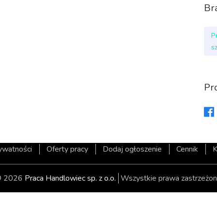
Br
P
s
Pr
rywatności
Oferty pracy
Dodaj ogłoszenie
Cennik
K
 2026
Praca Handlowiec sp. z o.o.
Wszystkie prawa zastrzeżon