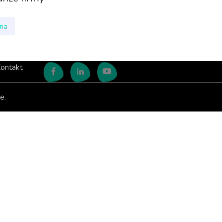
nna
ontakt
e.