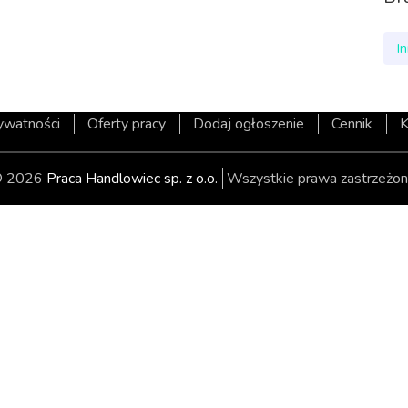
I
rywatności
Oferty pracy
Dodaj ogłoszenie
Cennik
K
 2026
Praca Handlowiec sp. z o.o.
Wszystkie prawa zastrzeżon