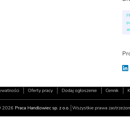
F
p
a
Pr
rywatności
Oferty pracy
Dodaj ogłoszenie
Cennik
K
 2026
Praca Handlowiec sp. z o.o.
Wszystkie prawa zastrzeżon