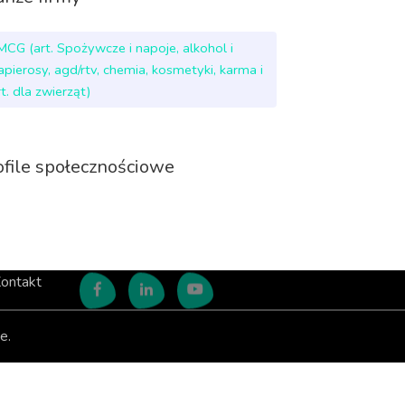
MCG (art. Spożywcze i napoje, alkohol i
apierosy, agd/rtv, chemia, kosmetyki, karma i
rt. dla zwierząt)
ofile społecznościowe
ontakt
e.