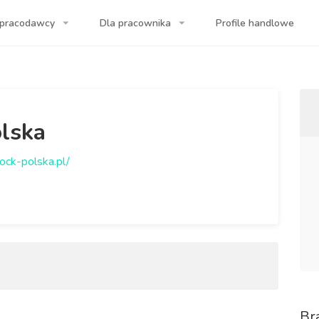
 pracodawcy
Dla pracownika
Profile handlowe
a Twojej firmy!
olska
ock-polska.pl/
Br