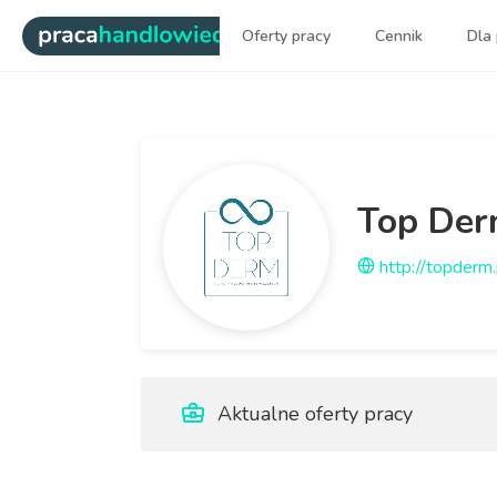
|
Oferty pracy
Cennik
Dla
„Praca dla handlowca" w Go
Top Derm
http://topderm.
Aktualne oferty pracy