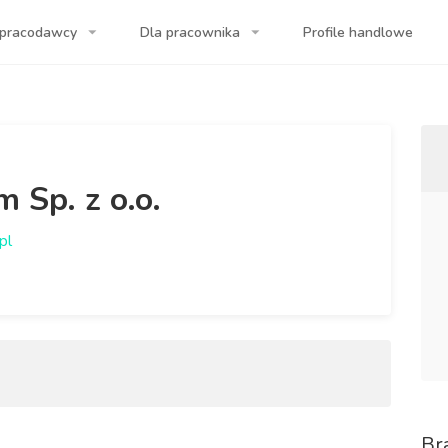
 pracodawcy
Dla pracownika
Profile handlowe
ogle? Pierwszy wynik to my!
 Sp. z o.o.
pl
Br