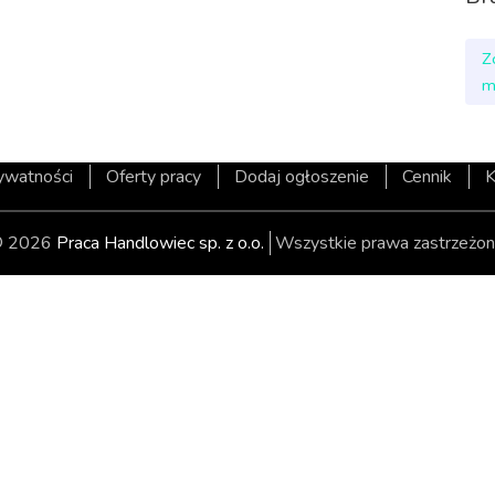
Z
m
rywatności
Oferty pracy
Dodaj ogłoszenie
Cennik
K
 2026
Praca Handlowiec sp. z o.o.
Wszystkie prawa zastrzeżon