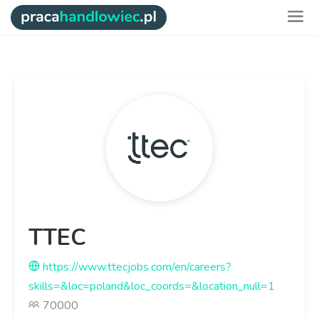
TTEC
https://www.ttecjobs.com/en/careers?
skills=&loc=poland&loc_coords=&location_null=1
70000