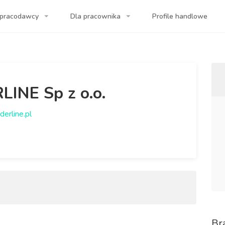
 pracodawcy
Dla pracownika
Profile handlowe
a Twojej firmy!
INE Sp z o.o.
erline.pl
Br