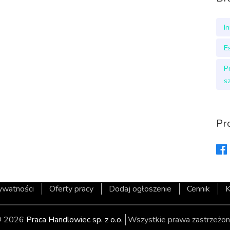
I
E
P
s
Pr
rywatności
Oferty pracy
Dodaj ogłoszenie
Cennik
K
 2026
Praca Handlowiec sp. z o.o.
Wszystkie prawa zastrzeżon