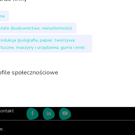
nna
state (budownictwo, nieruchomości)
rodukcja (poligrafia, papier, tworzywa
ztuczne, maszyny i urządzenia, guma i inne)
ofile społecznościowe
ontakt
e.