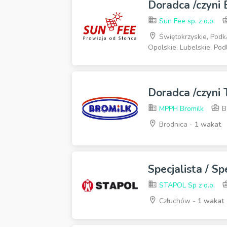
Doradca /czyni
Sun Fee sp. z o.o.
Świętokrzyskie, Podk
Opolskie, Lubelskie, Po
Doradca /czyni
MPPH Bromilk
B
Brodnica -
1 wakat
Specjalista / S
STAPOL Sp z o.o.
Człuchów -
1 wakat