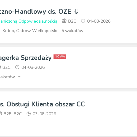
iczno-Handlowy ds. OZE
raniczoną Odpowiedzialnością
B2C
04-08-2026
n, Kutno, Ostrów Wielkopolski -
5 wakatów
agerka Sprzedaży
NOWA
B2C
04-08-2026
wakatów
ds. Obsługi Klienta obszar CC
B2B, B2C
03-08-2026