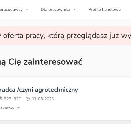
 pracodawcy
Dla pracownika
Profile handlowe
a Twojej firmy!
 oferta pracy, którą przeglądasz już wy
gą Cię zainteresować
radca /czyni agrotechniczny
B2B, B2C
03-08-2026
wakatów