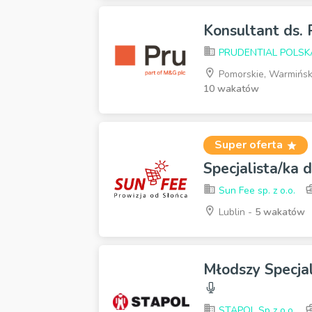
Konsultant ds.
PRUDENTIAL POLSKA s
Pomorskie, Warmińsko
10 wakatów
Super oferta
Specjalista/ka 
Sun Fee sp. z o.o.
Lublin -
5 wakatów
Młodszy Specjal
STAPOL Sp z o.o.