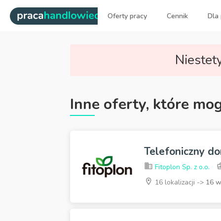
|
Oferty pracy
Cennik
Dla
Najlepsi ludzie sprzedaży dl
Niestety
Inne oferty, które mo
Telefoniczny do
Fitoplon Sp. z o.o.
16 lokalizacji ->
16 