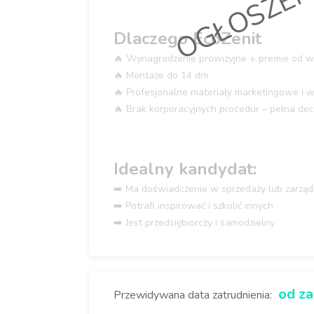
Dlaczego EcoZenit
🔥 Wynagrodzenie prowizyjne + premie od w
🔥 Montaże do 14 dni
🔥 Profesjonalne materiały marketingowe i w
🔥 Brak korporacyjnych procedur – pełna dec
Idealny kandydat:
➡️ Ma doświadczenie w sprzedaży lub zarzą
➡️ Potrafi inspirować i szkolić innych
➡️ Jest przedsiębiorczy i samodzielny
od za
Przewidywana data zatrudnienia: