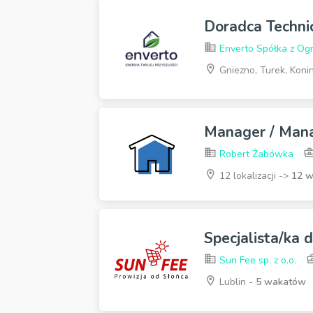
Doradca Techn
Enverto Spółka z Og
Gniezno, Turek, Koni
Manager / Man
Robert Żabówka
12 lokalizacji ->
12 
Specjalista/ka 
Sun Fee sp. z o.o.
Lublin -
5 wakatów