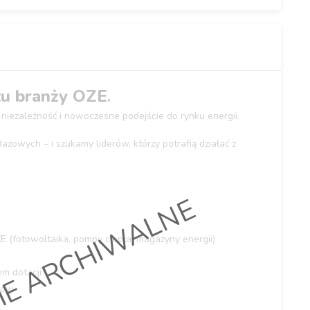
tu branży OZE
.
, niezależność i nowoczesne podejście do rynku energii.
żowych – i szukamy liderów, którzy potrafią działać z
IE ARCHIWALNE
E (fotowoltaika, pompy ciepła, magazyny energii)
em dotacji
ców