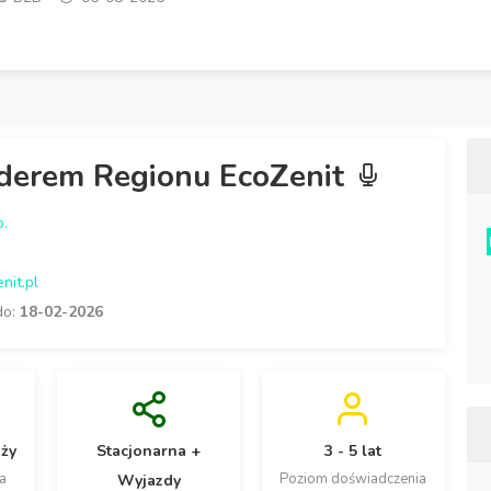
iderem Regionu EcoZenit
o.
nit.pl
do:
18-02-2026
aży
Stacjonarna +
3 - 5 lat
a
Poziom doświadczenia
Wyjazdy