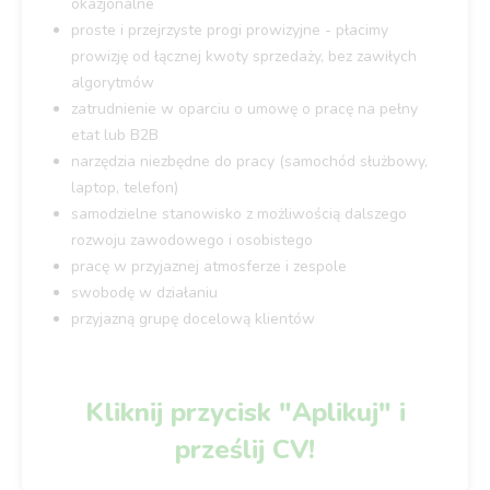
okazjonalne
proste i przejrzyste progi prowizyjne - płacimy
prowizję od łącznej kwoty sprzedaży, bez zawiłych
algorytmów
zatrudnienie w oparciu o umowę o pracę na pełny
etat lub B2B
narzędzia niezbędne do pracy (samochód służbowy,
laptop, telefon)
samodzielne stanowisko z możliwością dalszego
rozwoju zawodowego i osobistego
pracę w przyjaznej atmosferze i zespole
swobodę w działaniu
przyjazną grupę docelową klientów
Kliknij przycisk "Aplikuj" i
prześlij CV!