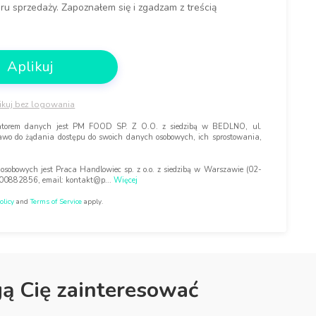
u sprzedaży. Zapoznałem się i zgadzam z treścią
Aplikuj
ikuj bez logowania
stratorem danych jest PM FOOD SP. Z O.O. z siedzibą w BEDLNO, ul.
wo do żądania dostępu do swoich danych osobowych, ich sprostowania,
sobowych jest Praca Handlowiec sp. z o.o. z siedzibą w Warszawie (02-
000882856, email: kontakt@p
...
Więcej
olicy
and
Terms of Service
apply.
gą Cię zainteresować