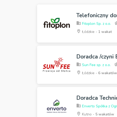
Telefoniczny do
Fitoplon Sp. z o.o.
Łódzkie -
1 wakat
Doradca /czyni
Sun Fee sp. z o.o.
Łódzkie -
6 wakatów
Doradca Techn
Enverto Spółka z Og
Kutno -
5 wakatów