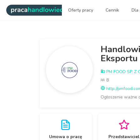
|
Oferty pracy
Cennik
Dla
„Praca dla handlowca" w Go
Handlowi
Eksportu
PM FOOD SP. Z O
8
http://pmfood.co
Ogłoszenie ważne 
Umowa o pracę
Przedstawiciel