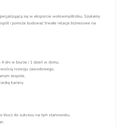
pecjalizującą się w eksporcie wołowiny/drobiu. Szukamy
espół i pomoże budować trwałe relacje biznesowe na
4 dni w biurze i 1 dzień w domu,
liwością rozwoju zawodowego,
ranym zespole,
eżkę kariery.
to klucz do sukcesu na tym stanowisku,
go,