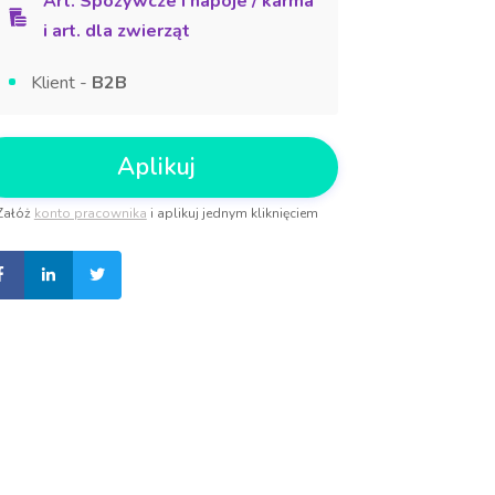
Art. Spożywcze i napoje / karma
i art. dla zwierząt
Klient -
B2B
Aplikuj
Załóż
konto pracownika
i aplikuj jednym kliknięciem