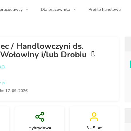
 pracodawcy
Dla pracownika
Profile handlowe
ogle? Pierwszy wynik to my!
ec / Handlowczyni ds.
 Wołowiny i/lub Drobiu
.O.
m.pl
do:
17-09-2026
Hybrydowa
3 - 5 lat