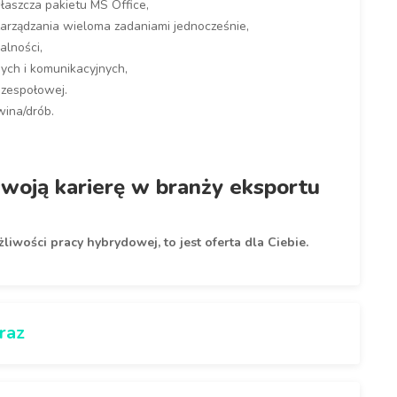
łaszcza pakietu MS Office,
 zarządzania wieloma zadaniami jednocześnie,
alności,
nych i komunikacyjnych,
 zespołowej.
ina/drób.
 swoją karierę w branży eksportu
żliwości pracy hybrydowej, to jest oferta dla Ciebie.
raz