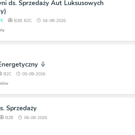
yni ds. Sprzedaży Aut Luksusowych
y)
VE
B2B, B2C
04-08-2026
aty
 Energetyczny
B2C
05-08-2026
atów
ds. Sprzedaży
B2B
06-08-2026