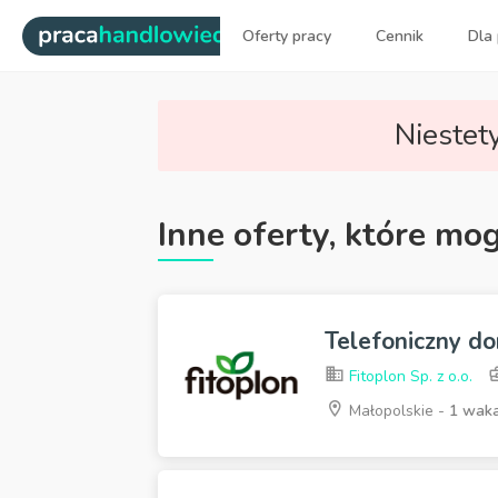
|
Oferty pracy
Cennik
Dla
Najlepsi ludzie sprzedaży dl
Niestety
Inne oferty, które mo
Telefoniczny do
Fitoplon Sp. z o.o.
Małopolskie -
1 wak