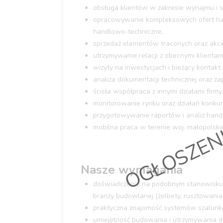
obsługa klientów w zakresie wynajmu i
opracowywanie kompleksowych ofert han
handlowo-techniczne,
sprzedaż elementów traconych oraz akc
utrzymywanie relacji z obecnymi klienta
OGŁOSZEN
wizyty na inwestycjach i bieżący kontak
analiza dokumentacji technicznej oraz 
ścisła współpraca z innymi działami firmy,
monitorowanie rynku oraz działań konkure
przygotowywanie raportów i analiz hand
mobilna praca w terenie woj. małopolskie
Nasze wymagania
doświadczenie na podobnym stanowisku
branży budowlanej (żelbety, rusztowania,
praktyczna znajomość systemów szalunk
umiejętność budowania i utrzymywania dłu