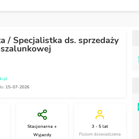
ta / Specjalistka ds. sprzedaży
 szalunkowej
i.pl
do:
15-07-2026
Stacjonarna +
3 - 5 lat
Poziom doświadczenia
Wyjazdy