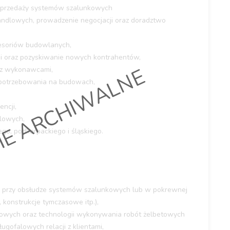
 sprzedaży systemów szalunkowych
dlowych, prowadzenie negocjacji oraz doradztwo
esoriów budowlanych,
mi oraz pozyskiwanie nowych kontrahentów,
IE ARCHIWALNE
t z wykonawcami,
zapotrzebowania na budowach,
ncji,
lowych,
go, podkarpackiego i śląskiego.
 przy obsłudze systemów szalunkowych lub w pokrewnej
 konstrukcje tymczasowe itp.),
owych oraz technologii wykonywania robót żelbetowych
gofalowych relacji z klientami,