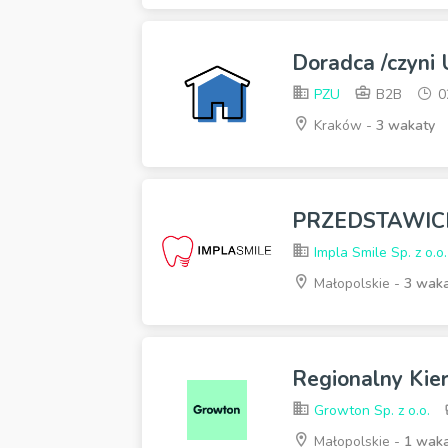
Doradca /czyni
PZU
B2B
0
Kraków -
3 wakaty
PRZEDSTAWICI
Impla Smile Sp. z o.o.
Małopolskie -
3 wak
Regionalny Kie
Growton Sp. z o.o.
Małopolskie -
1 wak