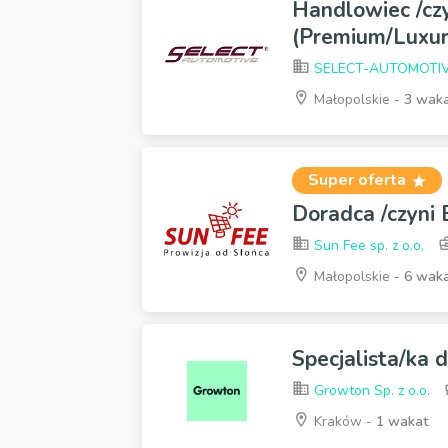
Handlowiec /cz
(Premium/Luxur
SELECT-AUTOMOTI
Małopolskie -
3 wak
Super oferta
Doradca /czyni
Sun Fee sp. z o.o.
Małopolskie -
6 wak
Specjalista/ka 
Growton Sp. z o.o.
Kraków -
1 wakat