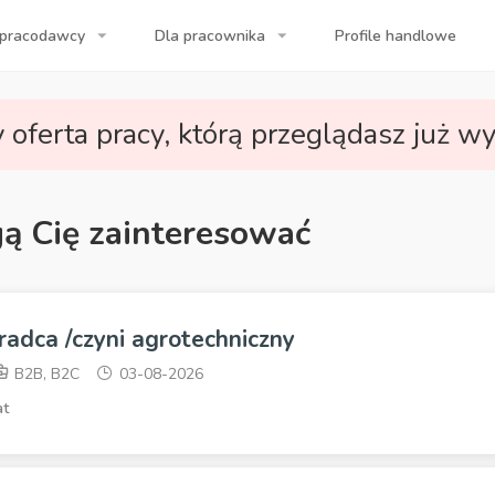
 pracodawcy
Dla pracownika
Profile handlowe
a Twojej firmy!
 oferta pracy, którą przeglądasz już wy
gą Cię zainteresować
radca /czyni agrotechniczny
B2B, B2C
03-08-2026
at