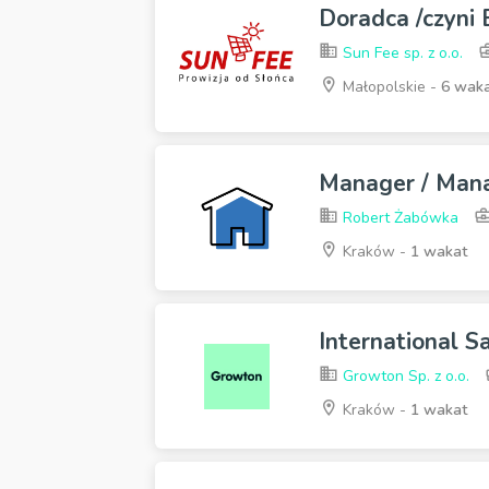
Doradca /czyni
Sun Fee sp. z o.o.
Małopolskie -
6 wak
Manager / Man
Robert Żabówka
Kraków -
1 wakat
International S
Growton Sp. z o.o.
Kraków -
1 wakat