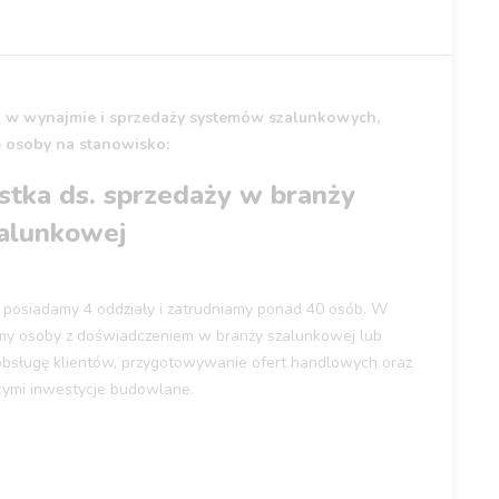
ię w wynajmie i sprzedaży systemów szalunkowych,
 osoby na stanowisko:
listka ds. sprzedaży w branży
alunkowej
 posiadamy 4 oddziały i zatrudniamy ponad 40 osób. W
emy osoby z doświadczeniem w branży szalunkowej lub
 obsługę klientów, przygotowywanie ofert handlowych oraz
cymi inwestycje budowlane.