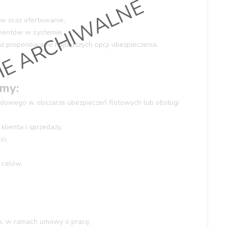
IE ARCHIWALNE
w oraz ofertowanie,
umentów w systemie,
az proponowanie najlepszych opcji ubezpieczenia.
my:
dowego w obszarze ubezpieczeń flotowych lub obsługi
lienta i sprzedaży,
ci,
 celów.
e, w ramach umowy o pracę,