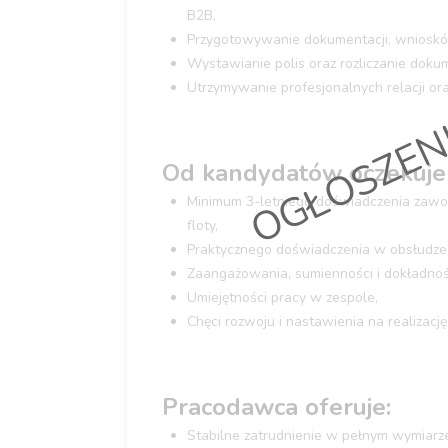
OGŁOSZEN
B2B,
Przygotowywanie dokumentacji, wnioskó
Wystawianie polis oraz rozliczanie dok
Utrzymywanie profesjonalnych relacji or
Od kandydatów oczekuje
Minimum 3-letniego doświadczenia zawo
floty,
Praktycznego doświadczenia w obsłudze k
Zaangażowania, sumienności i dokładnoś
Umiejętności pracy w zespole,
Chęci rozwoju i nastawienia na realizację
Pracodawca oferuje:
Stabilne zatrudnienie w pełnym wymiarz