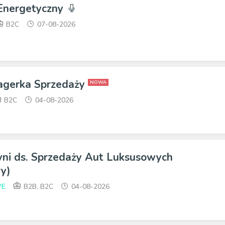
 Energetyczny
B2C
07-08-2026
agerka Sprzedaży
NOWA
B2C
04-08-2026
yni ds. Sprzedaży Aut Luksusowych
y)
VE
B2B, B2C
04-08-2026