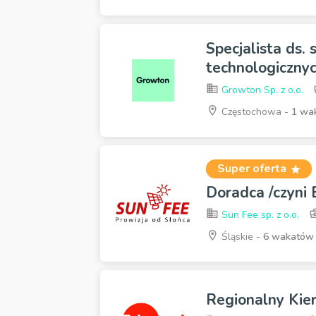
Specjalista ds.
technologicznyc
Growton Sp. z o.o.
Częstochowa -
1 wa
Super oferta
Doradca /czyni
Sun Fee sp. z o.o.
Śląskie -
6 wakatów
Regionalny Kie