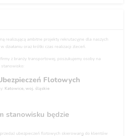
ą realizującą ambitne projekty rekrutacyjne dla naszych
 działaniu oraz krótki czas realizacji zleceń.
ę firmy z branży transportowej, poszukujemy osoby na
stanowisko:
. Ubezpieczeń Flotowych
cy:
Katowice, woj. śląskie
m stanowisku będzie
 sprzedaż ubezpieczeń flotowych skierowaną do klientów