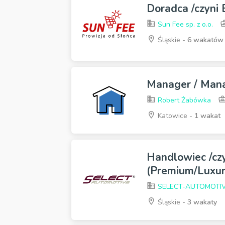
Doradca /czyni
Sun Fee sp. z o.o.
Śląskie -
6 wakatów
Manager / Man
Robert Żabówka
Katowice -
1 wakat
Handlowiec /cz
(Premium/Luxur
SELECT-AUTOMOTI
Śląskie -
3 wakaty