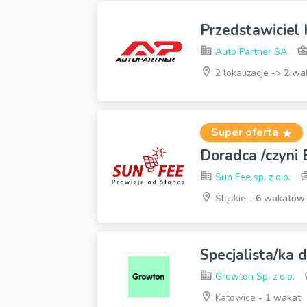
Przedstawiciel
Auto Partner SA
2 lokalizacje ->
2 wa
Super oferta
Doradca /czyni
Sun Fee sp. z o.o.
Śląskie -
6 wakatów
Specjalista/ka 
Growton Sp. z o.o.
Katowice -
1 wakat