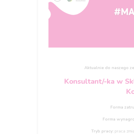
Aktualnie do naszego z
Konsultant/-ka w S
K
Forma zatr
Forma wynagro
Tryb pracy:
praca zmi