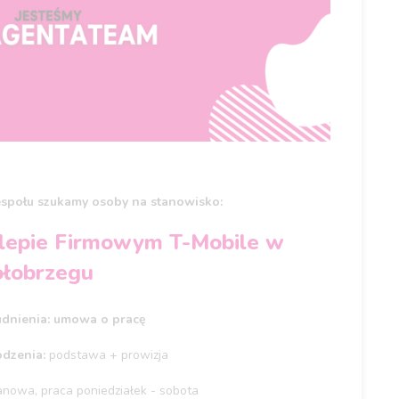
espołu szukamy osoby na stanowisko:
klepie Firmowym T-Mobile w
ołobrzegu
udnienia: umowa o pracę
dzenia:
podstawa + prowizja​
anowa, praca poniedziałek - sobota