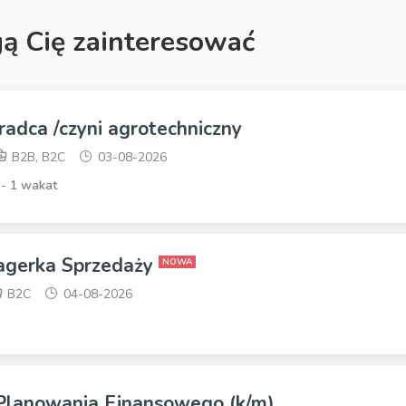
gą Cię zainteresować
radca /czyni agrotechniczny
B2B, B2C
03-08-2026
 -
1 wakat
agerka Sprzedaży
NOWA
B2C
04-08-2026
 Planowania Finansowego (k/m)