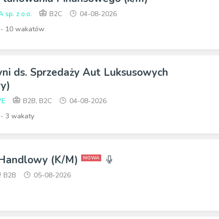
p. z o.o.
B2C
04-08-2026
 -
10 wakatów
yni ds. Sprzedaży Aut Luksusowych
y)
VE
B2B, B2C
04-08-2026
 -
3 wakaty
 Handlowy (K/M)
NOWA
B2B
05-08-2026