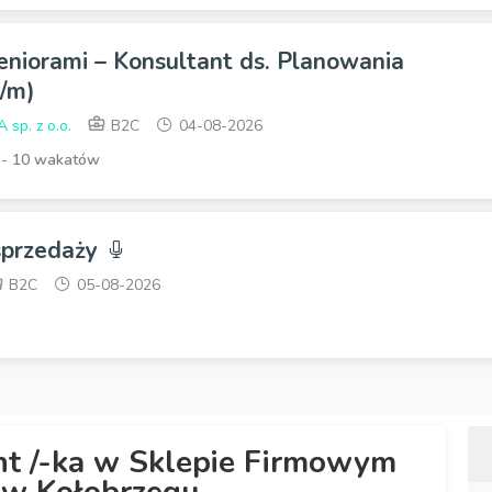
eniorami – Konsultant ds. Planowania
/m)
p. z o.o.
B2C
04-08-2026
 -
10 wakatów
 sprzedaży
B2C
05-08-2026
nt /-ka w Sklepie Firmowym