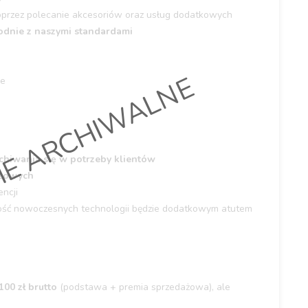
przez polecanie akcesoriów oraz usług dodatkowych
dnie z naszymi standardami
IE ARCHIWALNE
ie
chiwania się w potrzeby klientów
ażowych
ncji
ość nowoczesnych technologii będzie dodatkowym atutem
00 zł brutto
(podstawa + premia sprzedażowa), ale