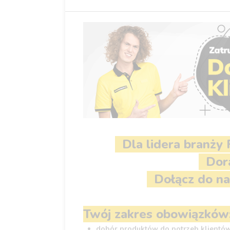
Dla lidera branży
Dora
Dołącz do na
Twój zakres obowiązków
dobór produktów do potrzeb klientó