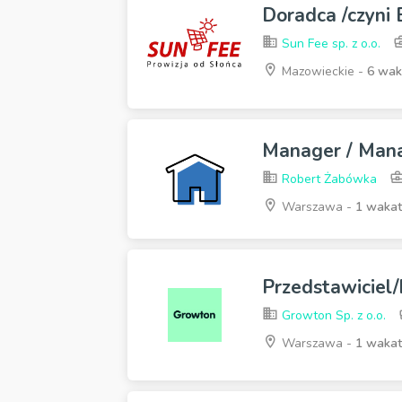
Doradca /czyni
Sun Fee sp. z o.o.
Mazowieckie -
6 wa
Manager / Man
Robert Żabówka
Warszawa -
1 wakat
Przedstawiciel
Growton Sp. z o.o.
Warszawa -
1 wakat