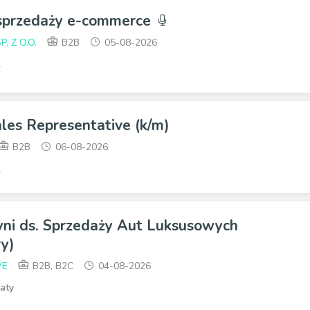
a sprzedaży e-commerce
 Z O.O.
B2B
05-08-2026
ales Representative (k/m)
B2B
06-08-2026
yni ds. Sprzedaży Aut Luksusowych
y)
VE
B2B, B2C
04-08-2026
aty