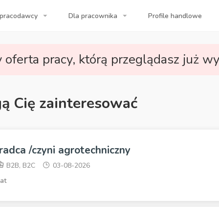
 pracodawcy
Dla pracownika
Profile handlowe
a Twojej firmy!
 oferta pracy, którą przeglądasz już wy
gą Cię zainteresować
radca /czyni agrotechniczny
B2B, B2C
03-08-2026
at