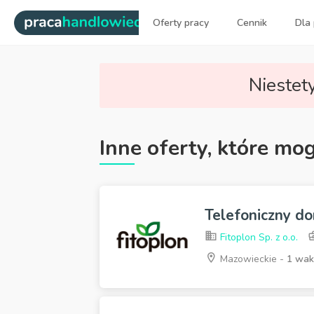
|
Oferty pracy
Cennik
Dla
Najlepsi ludzie sprzedaży dl
Niestety
Inne oferty, które mo
Telefoniczny do
Fitoplon Sp. z o.o.
Mazowieckie -
1 wak