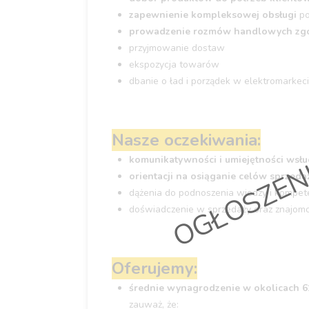
zapewnienie kompleksowej obsługi
po
prowadzenie rozmów handlowych zgo
przyjmowanie dostaw
ekspozycja towarów
OGŁOSZEN
dbanie o ład i porządek w elektromarkec
Nasze oczekiwania:
komunikatywności i umiejętności wsłu
orientacji na osiąganie celów sprzed
dążenia do podnoszenia wiedzy i kompete
doświadczenie w sprzedaży oraz znajom
Oferujemy:
średnie wynagrodzenie w okolicach 61
zauważ, że: