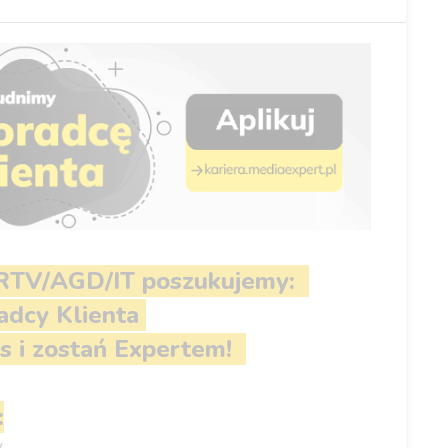
 RTV/AGD/IT
poszukujemy:
dcy Klienta
s i zostań Expertem!
:
w