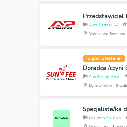
Przedstawiciel
Auto Partner SA
Warszawa Bemowo 
Super oferta
Doradca /czyni
Sun Fee sp. z o.o.
Mazowieckie -
6 wa
Specjalista/ka 
Growton Sp. z o.o.
Warszawa -
1 wakat