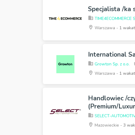
Specjalista /k
TIME4ECOMMERCE SP.
Warszawa -
1 wakat
International S
Growton Sp. z o.o.
Warszawa -
1 wakat
Handlowiec /cz
(Premium/Luxur
SELECT-AUTOMOTI
Mazowieckie -
3 wak