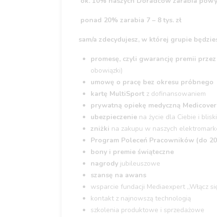
ok. 10% naszych Doradców zarabia powyże
ponad 20% zarabia 7 – 8 tys. zł
sam/a zdecydujesz, w której grupie będzie
promesę, czyli gwarancję premii prze
obowiązki)
umowę o pracę bez okresu próbnego
kartę MultiSport
z dofinansowaniem
prywatną opiekę medyczną Medicover
ubezpieczenie
na życie dla Ciebie i blisk
zniżki
na zakupu w naszych elektromark
Program Poleceń Pracowników (do 200
bony i premie świąteczne
nagrody
jubileuszowe
szansę na awans
wsparcie fundacji Mediaexpert „Włącz si
kontakt z najnowszą technologią
szkolenia produktowe i sprzedażowe