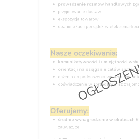
prowadzenie rozmów handlowych zgo
przyjmowanie dostaw
ekspozycja towarów
OGŁOSZEN
dbanie o ład i porządek w elektromarkec
Nasze oczekiwania:
komunikatywności i umiejętności wsłu
orientacji na osiąganie celów sprzed
dążenia do podnoszenia wiedzy i kompete
doświadczenie w sprzedaży oraz znajom
Oferujemy:
średnie wynagrodzenie w okolicach 61
zauważ, że: