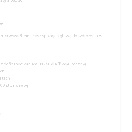
j 9 tys. zł
sz!
z pierwsze 3 mc
(masz spokojną głowę do wdrożenia w
z dofinansowaniem (także dla Twojej rodziny)
ich
etach
0 zł za osobę)
ę”