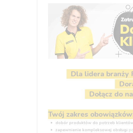
Dla lidera branży
Dora
Dołącz do na
Twój zakres obowiązków
dobór produktów do potrzeb klientó
zapewnienie kompleksowej obsługi
po