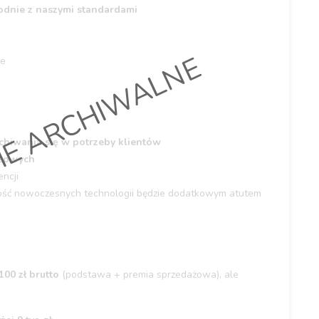
dnie z naszymi standardami
IE ARCHIWALNE
ie
chiwania się w potrzeby klientów
ażowych
ncji
ość nowoczesnych technologii będzie dodatkowym atutem
00 zł brutto
(podstawa + premia sprzedażowa), ale