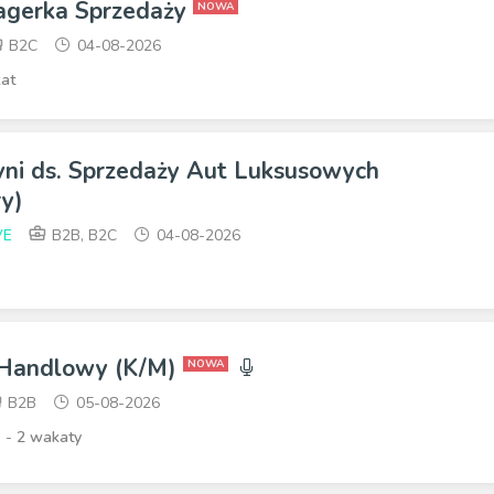
agerka Sprzedaży
NOWA
B2C
04-08-2026
at
yni ds. Sprzedaży Aut Luksusowych
y)
VE
B2B, B2C
04-08-2026
 Handlowy (K/M)
NOWA
B2B
05-08-2026
i -
2 wakaty