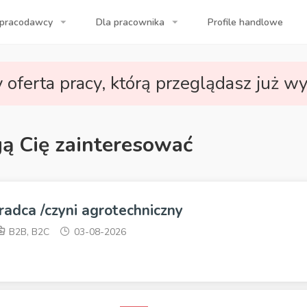
 pracodawcy
Dla pracownika
Profile handlowe
a Twojej firmy!
 oferta pracy, którą przeglądasz już wy
gą Cię zainteresować
radca /czyni agrotechniczny
B2B, B2C
03-08-2026