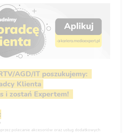
 RTV/AGD/IT
poszukujemy:
dcy Klienta
s i zostań Expertem!
:
w
przez polecanie akcesoriów oraz usług dodatkowych