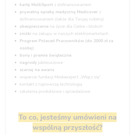
kartę MultiSport
z dofinansowaniem
prywatną opiekę medyczną Medicover
z
dofinansowaniem (także dla Twojej rodziny)
ubezpieczenie
na życie dla Ciebie i bliskich
zniżki
na zakupu w naszych elektromarketach
Program Poleceń Pracowników (do 2000 zł za
osobę)
bony i premie świąteczne
nagrody
jubileuszowe
szansę na awans
wsparcie fundacji Mediaexpert „Włącz się”
kontakt z najnowszą technologią
szkolenia produktowe i sprzedażowe
To co, jesteśmy umówieni na
wspólną przyszłość?