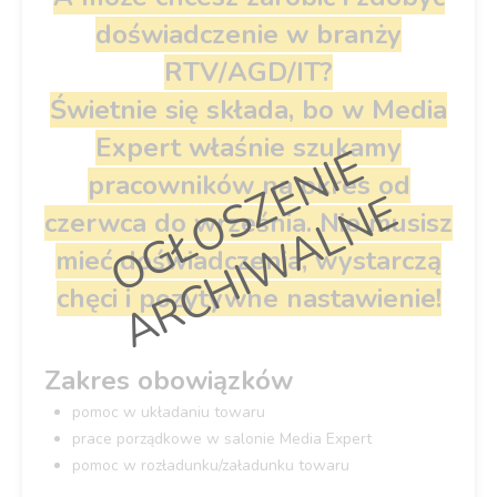
doświadczenie w branży
RTV/AGD/IT?
Świetnie się składa, bo w Media
Expert właśnie szukamy
O
G
Ł
O
S
Z
E
N
I
E
A
R
C
H
I
W
A
L
N
pracowników
na okres od
E
czerwca do września. Nie musisz
mieć doświadczenia, wystarczą
chęci i pozytywne nastawienie!
Zakres obowiązków
pomoc w układaniu towaru
prace porządkowe w salonie Media Expert
pomoc w rozładunku/załadunku towaru