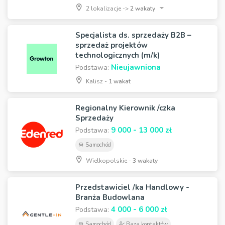
2 lokalizacje ->
2 wakaty
Specjalista ds. sprzedaży B2B –
sprzedaż projektów
technologicznych (m/k)
Nieujawniona
Podstawa:
Kalisz -
1 wakat
Regionalny Kierownik /czka
Sprzedaży
9 000 - 13 000 zł
Podstawa:
Samochód
Wielkopolskie -
3 wakaty
Przedstawiciel /ka Handlowy -
Branża Budowlana
4 000 - 6 000 zł
Podstawa:
Samochód
Baza kontaktów