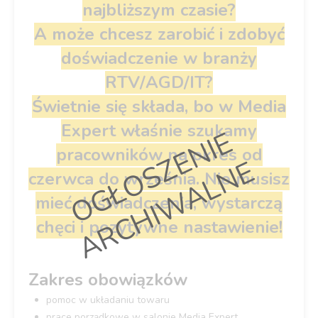
najbliższym czasie?
A może chcesz zarobić i zdobyć
doświadczenie w branży
RTV/AGD/IT?
Świetnie się składa, bo w Media
Expert właśnie szukamy
O
G
Ł
O
S
Z
E
N
I
E
A
R
C
H
I
W
A
L
N
pracowników
na okres od
E
czerwca do września. Nie musisz
mieć doświadczenia, wystarczą
chęci i pozytywne nastawienie!
Zakres obowiązków
pomoc w układaniu towaru
prace porządkowe w salonie Media Expert