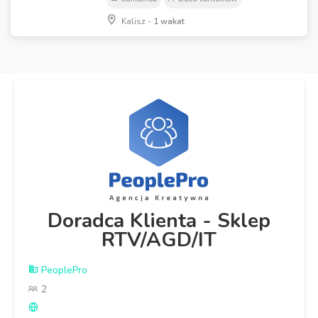
Kalisz -
1 wakat
Doradca Klienta - Sklep
RTV/AGD/IT
PeoplePro
2