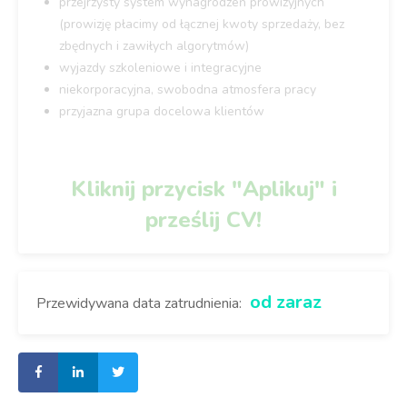
przejrzysty system wynagrodzeń prowizyjnych
(prowizję płacimy od łącznej kwoty sprzedaży, bez
zbędnych i zawiłych algorytmów)
wyjazdy szkoleniowe i integracyjne
niekorporacyjna, swobodna atmosfera pracy
przyjazna grupa docelowa klientów
Kliknij przycisk "Aplikuj" i
prześlij CV!
od zaraz
Przewidywana data zatrudnienia: