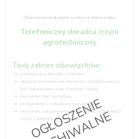
Obecnie poszukujemy osoby na stanowisko:
Telefoniczny doradca /czyni
agrotechniczny
Twój zakres obowiązków:
profesjonalny kontakt z klientem
aktywne pozyskiwanie klientów z certyfikowanych
baz (zapewniamy bazy klientów i leady)
tworzenie ofert sprzedaży
O
G
Ł
O
S
Z
E
N
I
E
A
R
C
H
I
W
A
L
N
prowadzenie i rozbudowa bazy klientów
E
tworzenie i utrzymywanie długofalowych, trwałych
relacji z klientami firmy