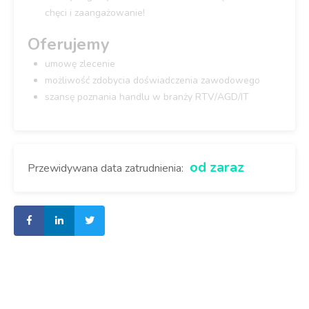
chęci i zaangażowanie!
Oferujemy
umowę zlecenie
możliwość zdobycia doświadczenia zawodowego
szansę poznania handlu w branży RTV/AGD/IT
od zaraz
Przewidywana data zatrudnienia: