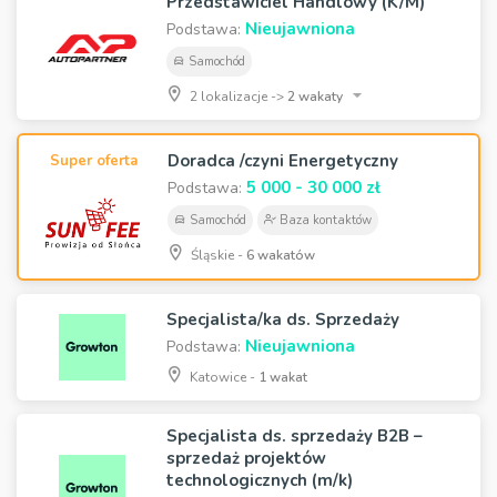
Przedstawiciel Handlowy (K/M)
Nieujawniona
Podstawa:
Samochód
2 lokalizacje ->
2 wakaty
Doradca /czyni Energetyczny
Super oferta
5 000 - 30 000 zł
Podstawa:
Samochód
Baza kontaktów
Śląskie -
6 wakatów
Specjalista/ka ds. Sprzedaży
Nieujawniona
Podstawa:
Katowice -
1 wakat
Specjalista ds. sprzedaży B2B –
sprzedaż projektów
technologicznych (m/k)