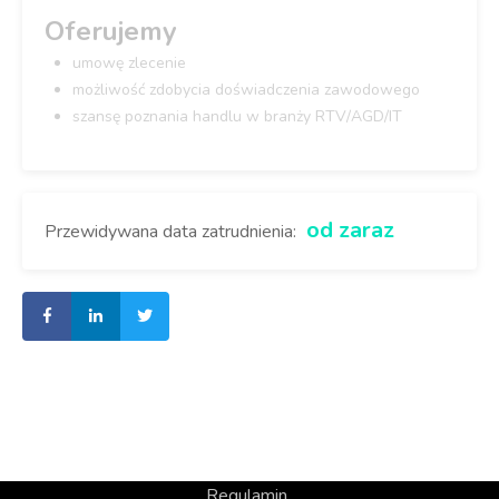
Oferujemy
umowę zlecenie
możliwość zdobycia doświadczenia zawodowego
szansę poznania handlu w branży RTV/AGD/IT
od zaraz
Przewidywana data zatrudnienia:
Regulamin