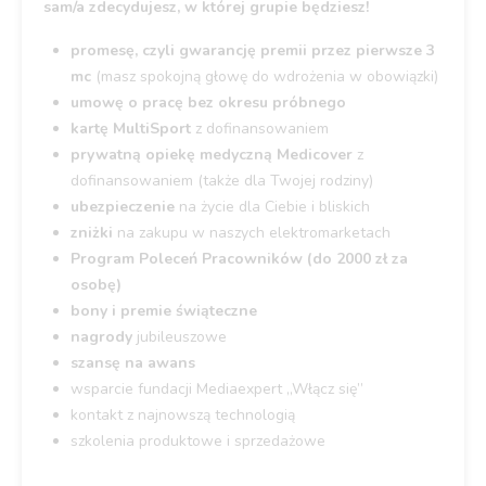
sam/a zdecydujesz, w której grupie będziesz!
promesę, czyli gwarancję premii przez pierwsze 3
mc
(masz spokojną głowę do wdrożenia w obowiązki)
umowę o pracę bez okresu próbnego
kartę MultiSport
z dofinansowaniem
prywatną opiekę medyczną Medicover
z
dofinansowaniem (także dla Twojej rodziny)
ubezpieczenie
na życie dla Ciebie i bliskich
zniżki
na zakupu w naszych elektromarketach
Program Poleceń Pracowników (do 2000 zł za
osobę)
bony i premie świąteczne
nagrody
jubileuszowe
szansę na awans
wsparcie fundacji Mediaexpert „Włącz się”
kontakt z najnowszą technologią
szkolenia produktowe i sprzedażowe