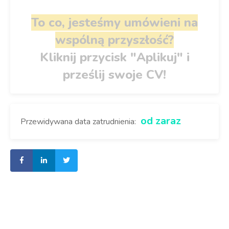
To co, jesteśmy umówieni na
wspólną przyszłość?
Kliknij przycisk "Aplikuj" i
prześlij swoje CV!
od zaraz
Przewidywana data zatrudnienia: