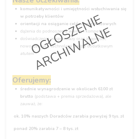
komunikatywności i umiejętności wsłuchiwania się
O
G
Ł
O
S
Z
E
N
I
E
A
R
C
H
I
W
A
L
N
w potrzeby klientów
orientacji na osiąganie celów sprzedażowych
E
dążenia do podnoszenia wiedzy i kompetencji
doświadczenie w sprzedaży oraz znajomość
nowoczesnych technologii będzie dodatkowym
atutem
Oferujemy:
średnie wynagrodzenie w okolicach 6100 zł
brutto
(podstawa + premia sprzedażowa), ale
zauważ, że:
ok. 10% naszych Doradców zarabia powyżej 9 tys. zł
ponad 20% zarabia 7 – 8 tys. zł