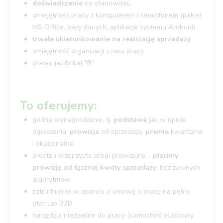
doświadczenie
na stanowisku
umiejętność pracy z komputerem i smartfonem (pakiet
MS Office, bazy danych, aplikacje systemu Android)
trwałe ukierunkowanie na realizację sprzedaży
umiejętność organizacji czasu pracy
prawo jazdy kat "B”
To oferujemy:
godne wynagrodzenie, tj.
podstawa
jak w opisie
ogłoszenia,
prowizja
od sprzedaży,
premie
kwartalne
i okazjonalne
proste i przejrzyste progi prowizyjne -
płacimy
prowizję od łącznej kwoty sprzedaży
, bez zawiłych
algorytmów
zatrudnienie w oparciu o umowę o pracę na pełny
etat lub B2B
narzędzia niezbędne do pracy (samochód służbowy,