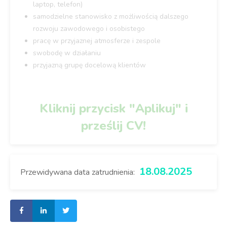
laptop, telefon)
samodzielne stanowisko z możliwością dalszego
rozwoju zawodowego i osobistego
pracę w przyjaznej atmosferze i zespole
swobodę w działaniu
przyjazną grupę docelową klientów
Kliknij przycisk "Aplikuj" i
prześlij CV!
18.08.2025
Przewidywana data zatrudnienia: