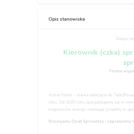
Opis stanowiska
Dołącz do
Kierownik (czka) sp
sp
Forma współ
Astral Home – marka należąca do Talk2Power S
roku. Od 2020 roku specjalizujemy się w mont
magazynów energii, realizując projekty w op
Rozwijamy Dział Sprzedaży i zapraszamy