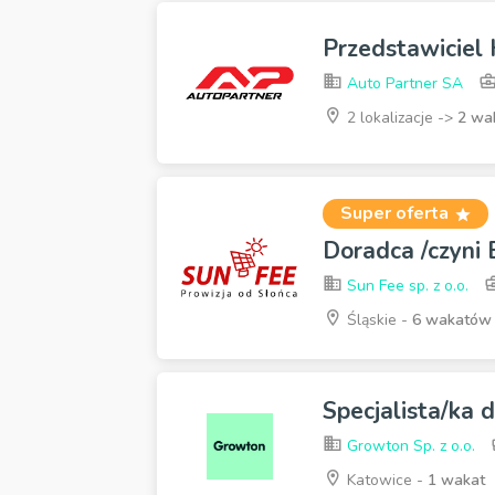
Przedstawiciel
Auto Partner SA
2 lokalizacje ->
2 wa
Super oferta
Doradca /czyni
Sun Fee sp. z o.o.
Śląskie -
6 wakatów
Specjalista/ka 
Growton Sp. z o.o.
Katowice -
1 wakat