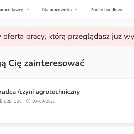
 pracodawcy
Dla pracownika
Profile handlowe
a Twojej firmy!
 oferta pracy, którą przeglądasz już wy
gą Cię zainteresować
radca /czyni agrotechniczny
B2B, B2C
03-08-2026