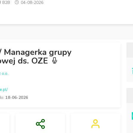
B2B
04-08-2026
/ Managerka grupy
owej ds. OZE
 o.o.
e.pl/
do:
18-06-2026