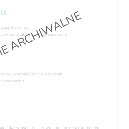
li:
IE ARCHIWALNE
agazynów energii,
sowy, a nie jak korporacyjna maszyna,
y.
zynów energii i turbin wiatrowych,
 sprzedażowej.
a sprzedaż własną oraz prowizja od sprzedaży podległego