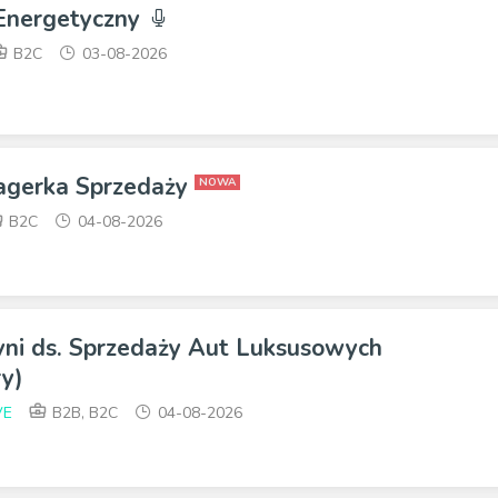
 Energetyczny
B2C
03-08-2026
agerka Sprzedaży
NOWA
B2C
04-08-2026
yni ds. Sprzedaży Aut Luksusowych
y)
VE
B2B, B2C
04-08-2026