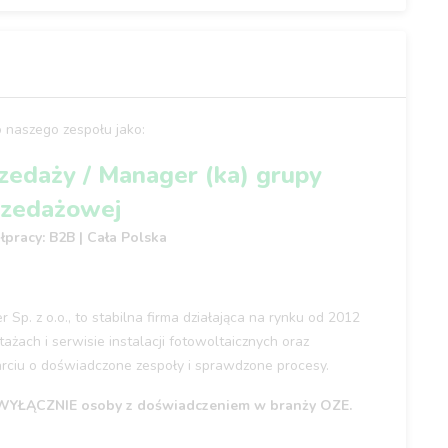
 naszego zespołu jako:
rzedaży / Manager (ka) grupy
rzedażowej
pracy: B2B | Cała Polska
p. z o.o., to stabilna firma działająca na rynku od 2012
ażach i serwisie instalacji fotowoltaicznych oraz
arciu o doświadczone zespoły i sprawdzone procesy.
 WYŁĄCZNIE osoby z doświadczeniem w branży OZE.