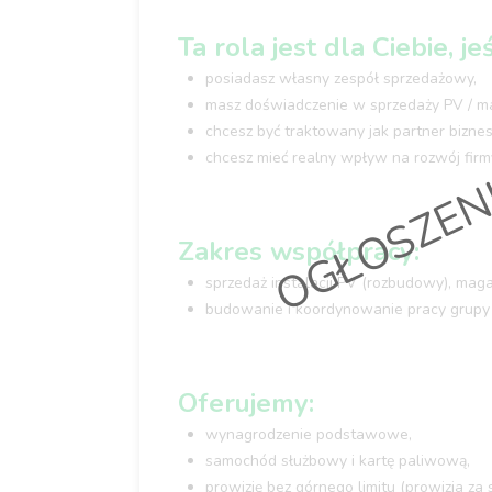
Ta rola jest dla Ciebie, jeś
OGŁOSZEN
posiadasz własny zespół sprzedażowy,
masz doświadczenie w sprzedaży PV / m
chcesz być traktowany jak partner bizne
chcesz mieć realny wpływ na rozwój firm
Zakres współpracy:
sprzedaż instalacji PV (rozbudowy), maga
budowanie i koordynowanie pracy grupy
Oferujemy:
wynagrodzenie podstawowe,
samochód służbowy i kartę paliwową,
prowizję bez górnego limitu (prowizja z