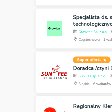
Specjalista ds.
technologicznyc
Growton Sp. z o.o.
Częstochowa -
1 wa
Super oferta
Doradca /czyni
Sun Fee sp. z o.o.
Śląskie -
6 wakatów
Regionalny Kie