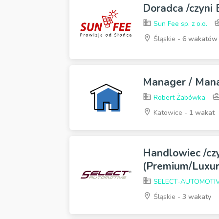
Doradca /czyni
Sun Fee sp. z o.o.
Śląskie -
6 wakatów
Manager / Man
Robert Żabówka
Katowice -
1 wakat
Handlowiec /cz
(Premium/Luxur
SELECT-AUTOMOTI
Śląskie -
3 wakaty