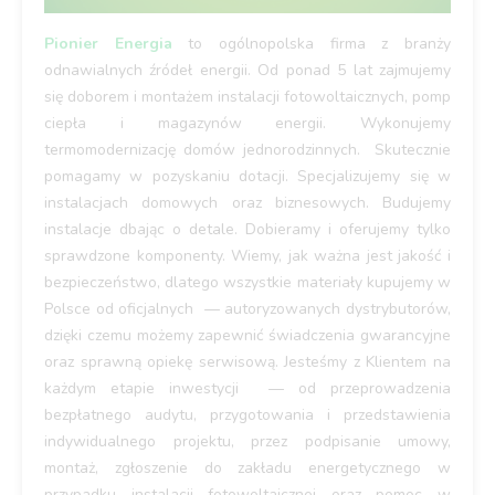
Pionier Energia
to ogólnopolska firma z branży
odnawialnych źródeł energii. Od ponad 5 lat zajmujemy
się doborem i montażem instalacji fotowoltaicznych, pomp
ciepła i magazynów energii. Wykonujemy
termomodernizację domów jednorodzinnych. Skutecznie
pomagamy w pozyskaniu dotacji. Specjalizujemy się w
instalacjach domowych oraz biznesowych. Budujemy
instalacje dbając o detale. Dobieramy i oferujemy tylko
sprawdzone komponenty. Wiemy, jak ważna jest jakość i
bezpieczeństwo, dlatego wszystkie materiały kupujemy w
Polsce od oficjalnych — autoryzowanych dystrybutorów,
dzięki czemu możemy zapewnić świadczenia gwarancyjne
oraz sprawną opiekę serwisową. Jesteśmy z Klientem na
każdym etapie inwestycji — od przeprowadzenia
bezpłatnego audytu, przygotowania i przedstawienia
indywidualnego projektu, przez podpisanie umowy,
montaż, zgłoszenie do zakładu energetycznego w
przypadku instalacji fotowoltaicznej oraz pomoc w