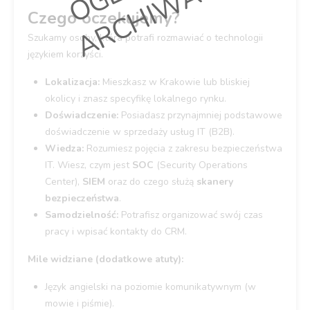
E
Czego oczekujemy?
Szukamy osoby, która potrafi rozmawiać o technologii
językiem korzyści.
Lokalizacja:
Mieszkasz w Krakowie lub bliskiej
okolicy i znasz specyfikę lokalnego rynku.
Doświadczenie:
Posiadasz przynajmniej podstawowe
doświadczenie w sprzedaży usług IT (B2B).
Wiedza:
Rozumiesz pojęcia z zakresu bezpieczeństwa
IT. Wiesz, czym jest
SOC
(Security Operations
Center),
SIEM
oraz do czego służą
skanery
bezpieczeństwa
.
Samodzielność:
Potrafisz organizować swój czas
pracy i wpisać kontakty do CRM.
Mile widziane (dodatkowe atuty):
Język angielski na poziomie komunikatywnym (w
mowie i piśmie).