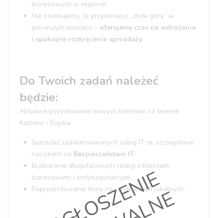
biznesowych w regionie.
Nie oczekujemy, że przyniesiesz „złote góry” w
pierwszym miesiącu –
oferujemy czas na wdrożenie
i spokojne rozkręcenie sprzedaży.
Do Twoich zadań należeć
będzie:
Aktywne pozyskiwanie nowych klientów na terenie
Katowic i Śląska.
Sprzedaż zaawansowanych usług IT ze szczególnym
naciskiem na
Bezpieczeństwo IT.
Budowanie długofalowych relacji z klientami
O
G
Ł
O
S
Z
E
N
I
E
A
R
C
H
I
W
A
L
N
biznesowymi i instytucjonalnymi.
Reprezentowanie firmy na spotkaniach lokalnych.