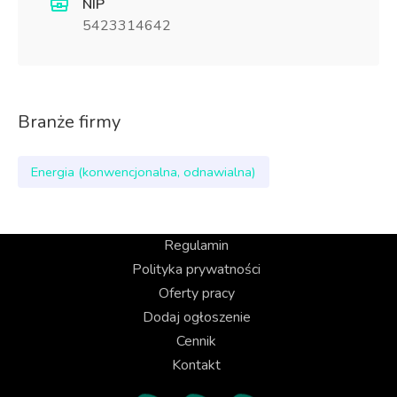
NIP
5423314642
Branże firmy
Energia (konwencjonalna, odnawialna)
Regulamin
Polityka prywatności
Oferty pracy
Dodaj ogłoszenie
Cennik
Kontakt