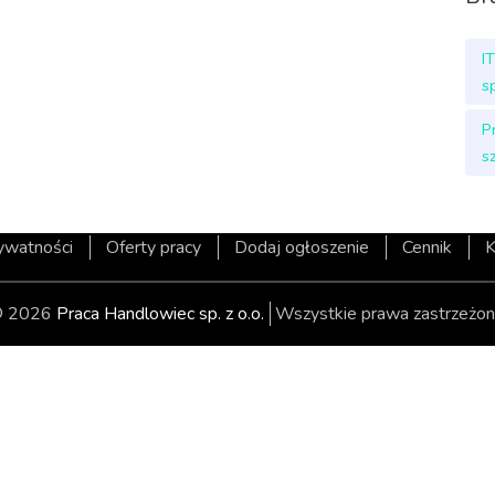
I
s
P
s
rywatności
Oferty pracy
Dodaj ogłoszenie
Cennik
K
 2026
Praca Handlowiec sp. z o.o.
Wszystkie prawa zastrzeżon