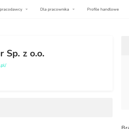
 pracodawcy
Dla pracownika
Profile handlowe
a Twojej firmy!
r Sp. z o.o.
.pl/
Br