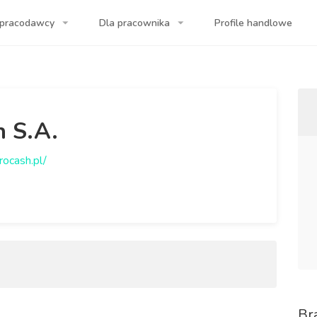
 pracodawcy
Dla pracownika
Profile handlowe
a Twojej firmy!
h S.A.
rocash.pl/
Br