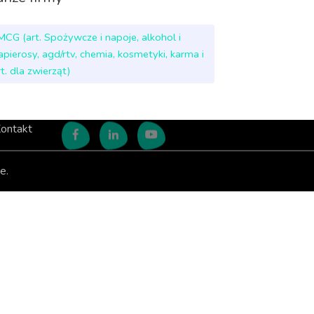
MCG (art. Spożywcze i napoje, alkohol i
apierosy, agd/rtv, chemia, kosmetyki, karma i
rt. dla zwierząt)
ontakt
e.