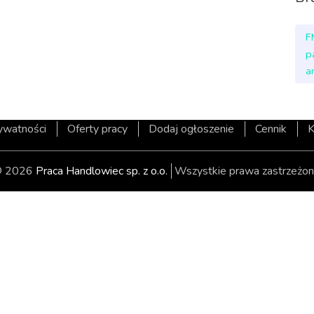
F
p
a
rywatności
Oferty pracy
Dodaj ogłoszenie
Cennik
K
 2026
Praca Handlowiec sp. z o.o.
Wszystkie prawa zastrzeżon