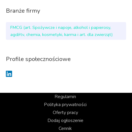
Branże firmy
FMCG (art. Spożywcze i napoje, alkohol i papierosy,
agd/rtv, chemia, kosmetyki, karma i art. dla zwierząt)
Profile społecznościowe
Regulamin
Polityka prywatności
Oferty pracy
Dodaj ogłoszenie
Cennik