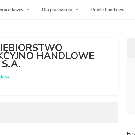
 pracodawcy
Dla pracownika
Profile handlowe
a Twojej firmy!
IĘBIORSTWO
KCYJNO HANDLOWE
S.A.
ex.pl
Br