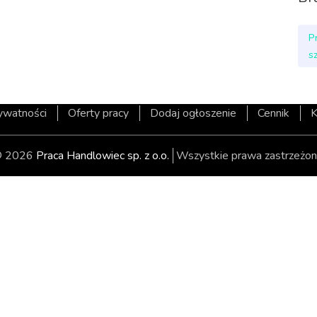
P
s
rywatności
Oferty pracy
Dodaj ogłoszenie
Cennik
K
 2026
Praca Handlowiec sp. z o.o.
Wszystkie prawa zastrzeżon