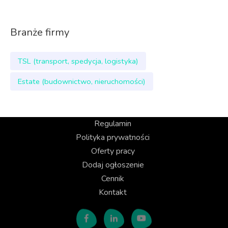
Branże firmy
TSL (transport, spedycja, logistyka)
Estate (budownictwo, nieruchomości)
Regulamin
Polityka prywatności
Oferty pracy
Dodaj ogłoszenie
Cennik
Kontakt