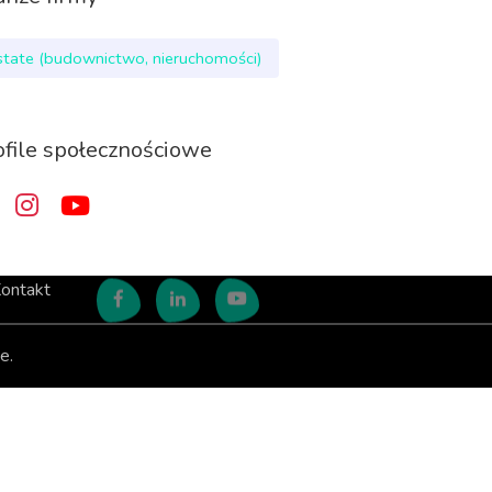
state (budownictwo, nieruchomości)
ofile społecznościowe
ontakt
e.