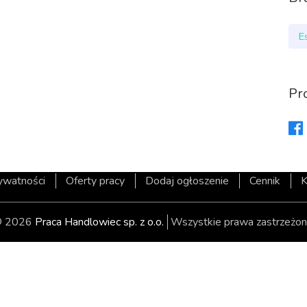
E
Pr
rywatności
Oferty pracy
Dodaj ogłoszenie
Cennik
K
 2026
Praca Handlowiec sp. z o.o.
Wszystkie prawa zastrzeżon