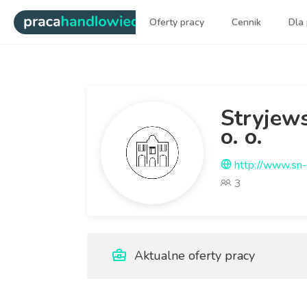
|
Oferty pracy
Cennik
Dla
Najlepsi ludzie sprzedaży dl
Stryjew
o. o.
http://www.sn-
3
Aktualne oferty pracy