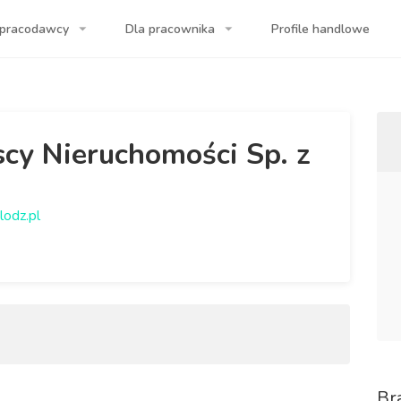
 pracodawcy
Dla pracownika
Profile handlowe
a Twojej firmy!
scy Nieruchomości Sp. z
lodz.pl
Br